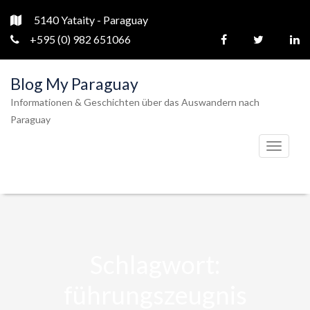
5140 Yataity - Paraguay
+595 (0) 982 651066
Blog My Paraguay
Informationen & Geschichten über das Auswandern nach
Paraguay
T
o
g
g
l
e
Schlagwort:
n
a
führungszeugnis
v