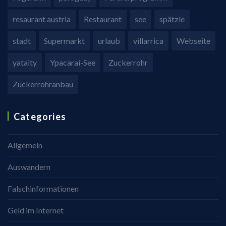
resaurant austria
Restaurant
see
spätzle
stadt
Supermarkt
urlaub
villarrica
Webseite
yataity
Ypacaraí-See
Zuckerrohr
Zuckerrohranbau
Categories
Allgemein
Auswandern
Falschinformationen
Geld im Internet