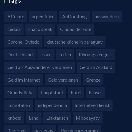
Tags
Affiliate
argentinien
Aufforstung
auswandern
cedula
chaco steak
Ciudad del Este
Coronel Oviedo
deutsche küche in paraguay
Deutschland
essen
ferien
führungszeugnis
Geld als Auswanderer verdienen
Geld im Ausland
Geld im Internet
Geld verdienen
Grenze
Grundstücke
hauptstadt
hotel
häuser
immobilien
independencia
Internetverdienst
knödel
Land
Linktausch
Mbocayaty
Pagerank
paraguay
Partnerprogramm