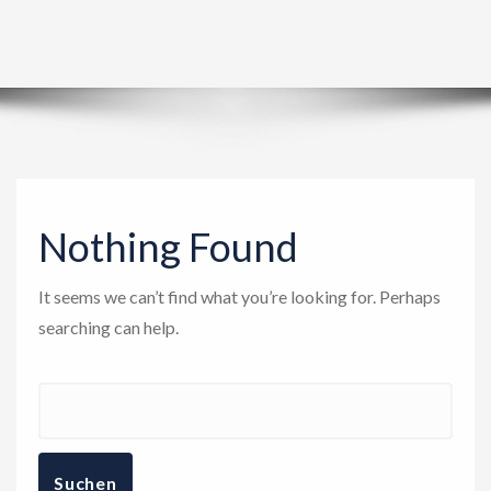
i
g
a
t
i
o
n
Nothing Found
It seems we can’t find what you’re looking for. Perhaps
searching can help.
Suche
nach: