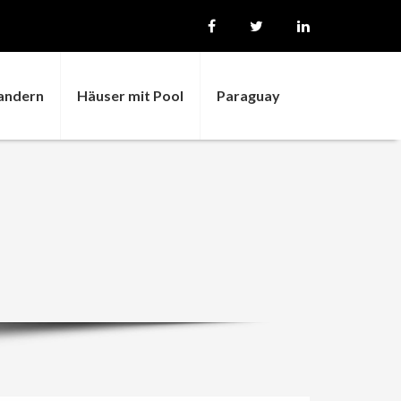
andern
Häuser mit Pool
Paraguay