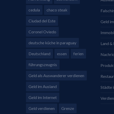
cedula
chaco steak
Falschi
Ciudad del Este
Geld im
Coronel Oviedo
Immobi
deutsche küche in paraguay
Land & 
Deutschland
essen
ferien
Nachri
führungszeugnis
Produkt
Geld als Auswanderer verdienen
Restaur
Geld im Ausland
Städte 
Geld im Internet
Verdien
Geld verdienen
Grenze