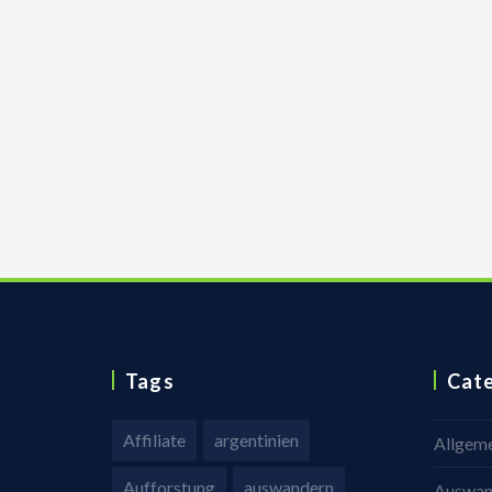
Tags
Cat
Affiliate
argentinien
Allgem
Aufforstung
auswandern
Auswan