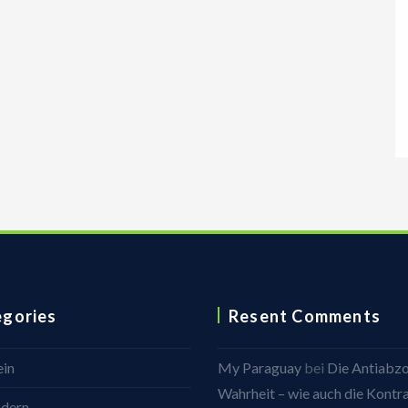
egories
Resent Comments
ein
My Paraguay
bei
Die Antiabz
Wahrheit – wie auch die Kontr
dern